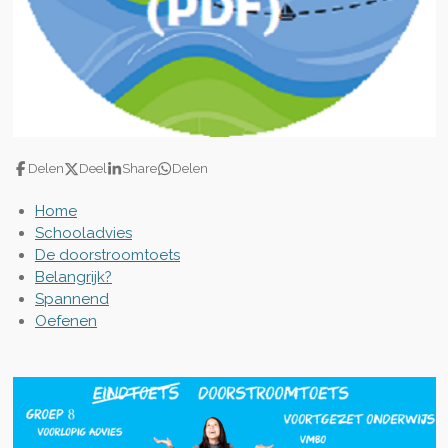
Delen
Deel
Share
Delen
Home
Schooladvies
De doorstroomtoets
Belangrijk?
Spannend
Oefenen