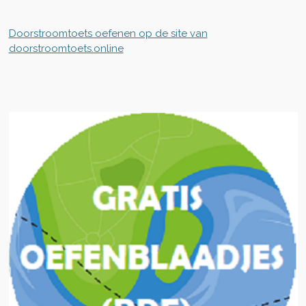
Doorstroomtoets oefenen op de site van
doorstroomtoets.online